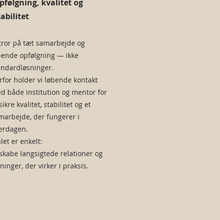
pfølgning, kvalitet og
tabilitet
 tror på tæt samarbejde og
bende opfølgning — ikke
andardløsninger.
rfor holder vi løbende kontakt
d både institution og mentor for
sikre kvalitet, stabilitet og et
marbejde, der fungerer i
erdagen.
let er enkelt:
 skabe langsigtede relationer og
ninger, der virker i praksis.