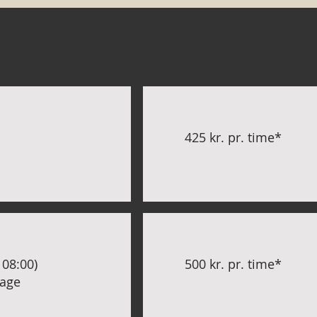
425 kr. pr. time*
 08:00)
500 kr. pr. time*
dage