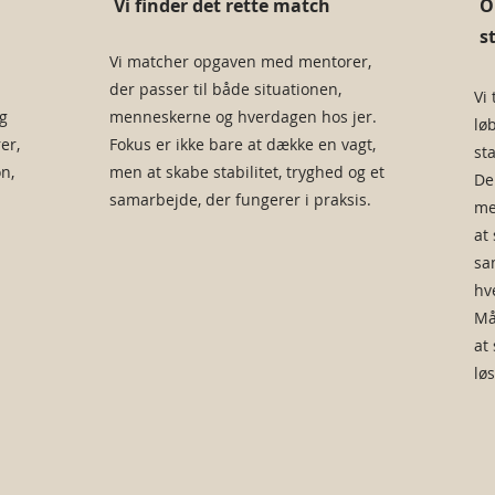
Vi finder det rette match
O
s
Vi matcher opgaven med mentorer,
der passer til både situationen,
Vi
g
menneskerne og hverdagen hos jer.
lø
er,
Fokus er ikke bare at dække en vagt,
st
on,
men at skabe stabilitet, tryghed og et
De
samarbejde, der fungerer i praksis.
me
at 
sa
hv
Må
at
løs