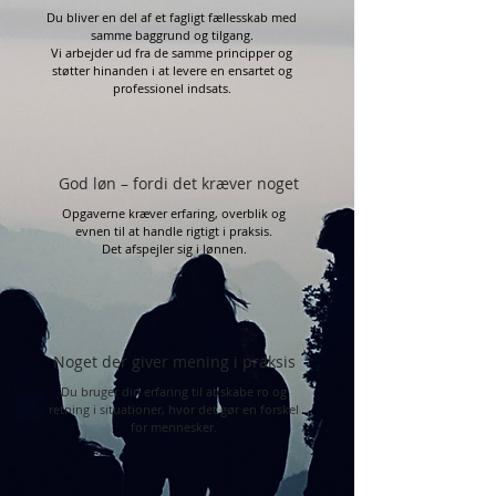
Du bliver en del af et fagligt fællesskab med
samme baggrund og tilgang.
Vi arbejder ud fra de samme principper og
støtter hinanden i at levere en ensartet og
professionel indsats.
God løn – fordi det kræver noget
Opgaverne kræver erfaring, overblik og
evnen til at handle rigtigt i praksis.
Det afspejler sig i lønnen.
Noget der giver mening i praksis
Du bruger din erfaring til at skabe ro og
retning i situationer, hvor det gør en forskel
for mennesker.