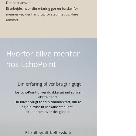
Det er et ansvar.
Et arbejde, hvor din erfaring gør en forskel for
mennesker, der har brug for stabilitet og klare
rammer.
Hvorfor blive mentor
hos EchoPoint
Din erfaring bliver brugt rigtigt
Hos EchoPoint bliver du ikke sat ind som en
ekstra hånd.
Du bliver brugt for din dømmekraft, din ro
og din evne til at skabe stabilitet i
situationer, hvor det gælder.
Et kollegialt fællesskab