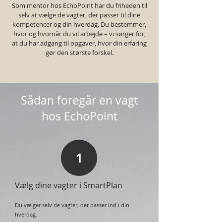
Som mentor hos EchoPoint har du friheden til
selv at vælge de vagter, der passer til dine
kompetencer og din hverdag. Du bestemmer,
hvor og hvornår du vil arbejde – vi sørger for,
at du har adgang til opgaver, hvor din erfaring
gør den største forskel.
Sådan foregår en vagt
hos EchoPoint
1
Vælg dine vagter i SmartPlan
Du vælger selv de vagter, der passer ind i din
hverdag.