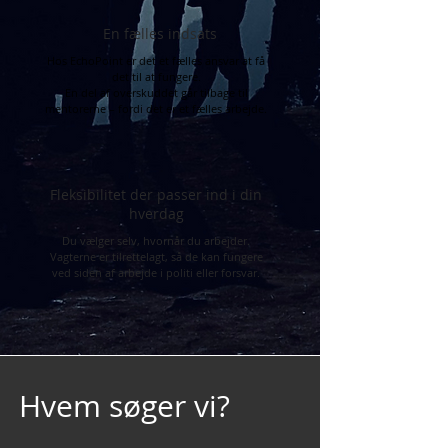
En fælles indsats
Hos EchoPoint er det et fælles ansvar at få
det til at fungere.
En del af overskuddet går tilbage til
mentorerne – fordi det er et fælles arbejde.
Fleksibilitet der passer ind i din
hverdag
Du vælger selv, hvornår du arbejder.
Vagterne er tilrettelagt, så de kan fungere
ved siden af arbejde i politi eller forsvar.
Hvem søger vi?