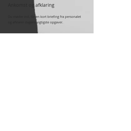
Ankomst og afklaring
Du møder ind, får en kort briefing fra personalet
og afklarer dagens vigtigste opgaver.
4
Arbejdet i praksis
Du bidrager med ro, overblik og tydelighed i
situationer, hvor det kræver noget.
Du arbejder inden for de rammer, der er – og
understøtter med din erfaring.