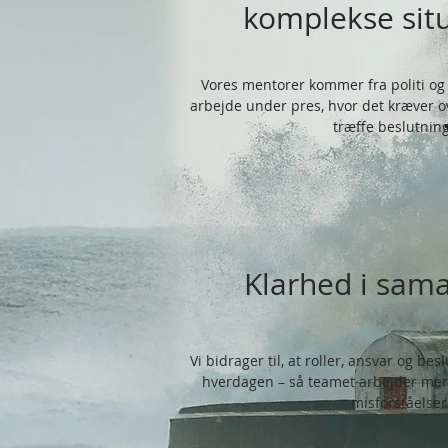
komplekse sit
Vores mentorer kommer fra politi og f
arbejde under pres, hvor det kræver ove
træffe beslutning
Klarhed i sam
Vi bidrager til, at roller, ansvar og bes
hverdagen – så teamet arbejder me
misforståelser