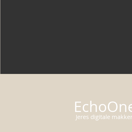
EchoOn
Jeres digitale makke