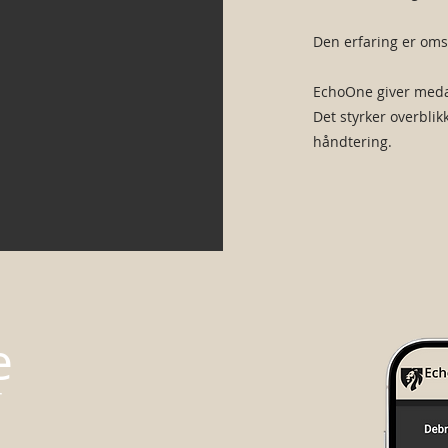
Den erfaring er omsa
EchoOne giver medar
Det styrker overblik
håndtering.
e
r